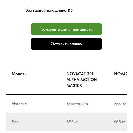
Вальцовая плющилка RS
Консультация специалиста
Оставить заявку
Модель
NOVACAT 301
NOVACAT
ALPHA MOTION
MASTER
Навеска
фронтальная
фронтальн
Вес
885 кг
965 кг