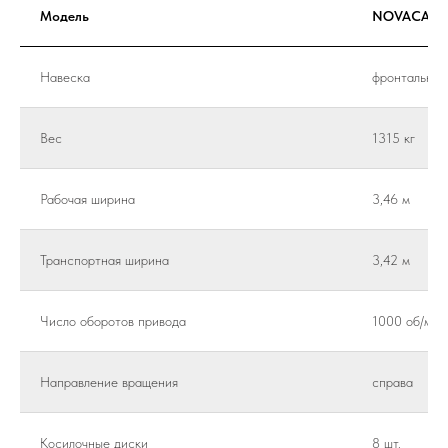
Модель
NOVACAT 3
Навеска
фронтальная
Вес
1315 кг
Рабочая ширина
3,46 м
Транспортная ширина
3,42 м
Число оборотов привода
1000 об/мин
Направление вращения
справа
Косилочные диски
8 шт.