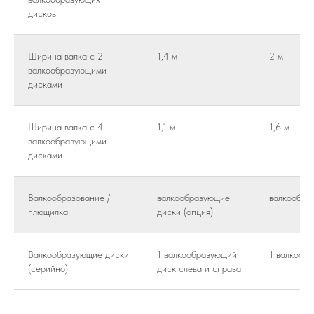
дисков
Ширина валка с 2
1,4 м
2 м
валкообразующими
дисками
Ширина валка с 4
1,1 м
1,6 м
валкообразующими
дисками
Валкообразование /
валкообразующие
валкообра
плющилка
диски (опция)
Валкообразующие диски
1 валкообразующий
1 валкооб
(серийно)
диск слева и справа