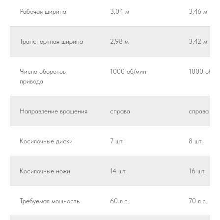
Рабочая ширина
3,04 м
3,46 м
Транспортная ширина
2,98 м
3,42 м
Число оборотов
1000 об/мин
1000 об/м
привода
Направление вращения
справа
справа
Косилочные диски
7 шт.
8 шт.
Косилочные ножи
14 шт.
16 шт.
Требуемая мощность
60 л.с.
70 л.с.