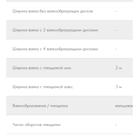
Ширина валка без валкообразующих дисков
-
Ширина валка с 2 валкообразующими дисками
-
Ширина валка с 4 валкообразующими дисками
-
Ширина валка с плющилкой мин.
2 м
Ширина валка с плющилкой макс.
3 м
Валкообразование / плющилка
вальцовая п
Число оборотов плющилки
-