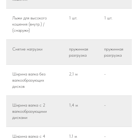
Лыжи для высокого
1 шт.
1 шт.
кошения (внутр.) /
(снаружи)
Снятие нагрузки
пружинная
пружинная
разгрузка
разгрузка
Ширина валка без
2,1 м
-
валкообразующих
дисков
Ширина валка с 2
1,4 м
-
валкообразующими
дисками
Ширина валка с 4
1,1 м
-