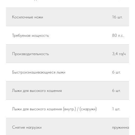
Косилочные ножи
16 шт.
Требуемая мощность
80 л.с.
Производительность
3,4 га/ч
Быстроизнашивающиеся лыжи
6 шт.
Лыжи для высокого кошения
6 шт.
Лыжи для высокого кошения (внутр.) / (снаружи)
1 шт.
Снятие нагрузки
пружинная р