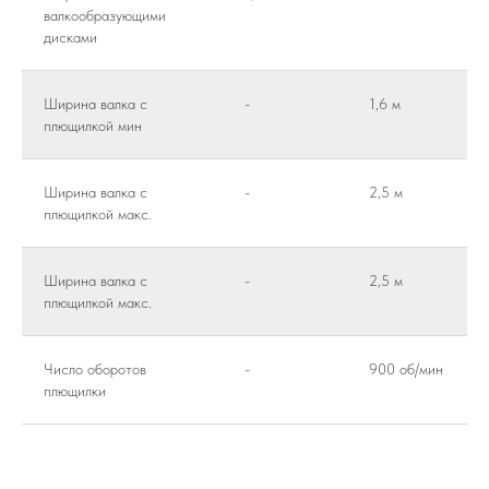
валкообразующими
дисками
Ширина валка с
-
1,6 м
плющилкой мин
Ширина валка с
-
2,5 м
плющилкой макс.
Ширина валка с
-
2,5 м
плющилкой макс.
Число оборотов
-
900 об/мин
плющилки