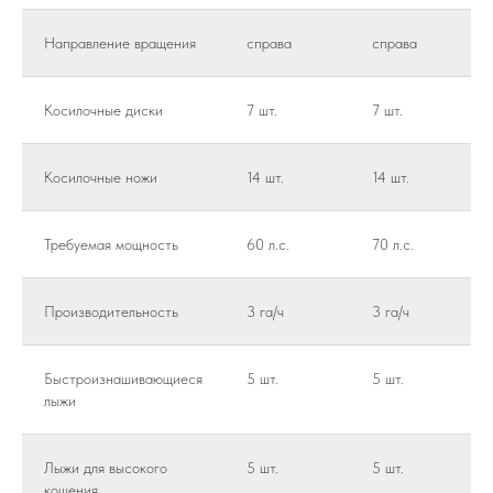
Направление вращения
справа
справа
Косилочные диски
7 шт.
7 шт.
Косилочные ножи
14 шт.
14 шт.
Требуемая мощность
60 л.с.
70 л.с.
Производительность
3 га/ч
3 га/ч
Быстроизнашивающиеся
5 шт.
5 шт.
лыжи
Лыжи для высокого
5 шт.
5 шт.
кошения