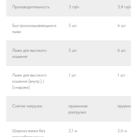
Производительность
3 га/ч
3,4 га/ч
Быстроизнашивающиеся
5 шт.
6 шт.
лыжи
Лыжи для высокого
5 шт.
6 шт.
кошения
Лыжи для высокого
1 шт.
1 шт.
кошения (внутр.) /
(снаружи)
Снятие нагрузки
пружинная
пружинная
разгрузка
Ширина валка без
2,1 м
2,6 м
валкообразующих