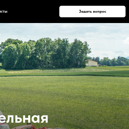
кты
Задать вопрос
ельная