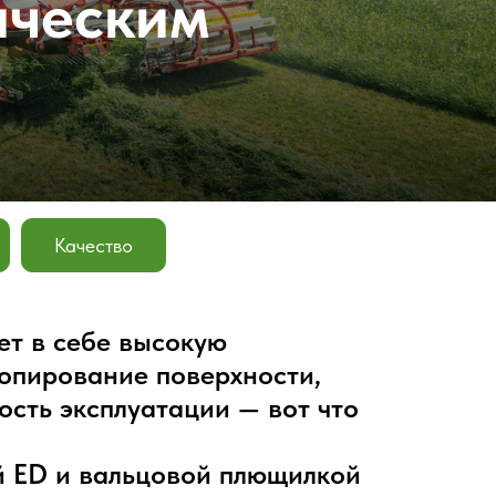
ическим
Качество
т в себе высокую
копирование поверхности,
сть эксплуатации — вот что
й ED и вальцовой плющилкой