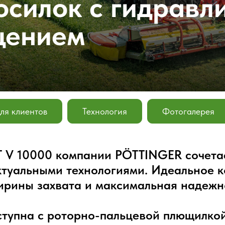
осилок с гидравл
щением
ля клиентов
Технология
Фотогалерея
V 10000 компании PÖTTINGER сочетае
ктуальными технологиями. Идеальное 
рины захвата и максимальная надежно
ступна с роторно-пальцевой плющилко